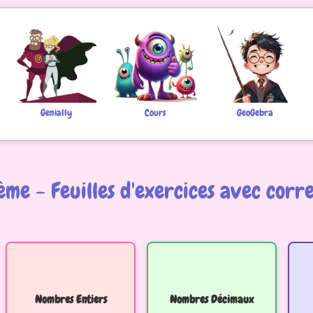
Genially
Cours
GeoGebra
me - Feuilles d'exercices avec corr
Nombres Entiers
Nombres Décimaux