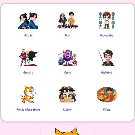
Entrée
Plan
Nouveautés
Genially
Cours
GeoGebra
Pensée informatique
Tableur
Vidéos