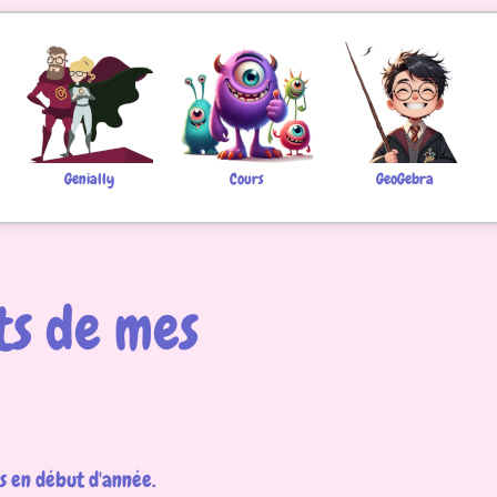
Genially
Cours
GeoGebra
s de mes
s en début d'année.