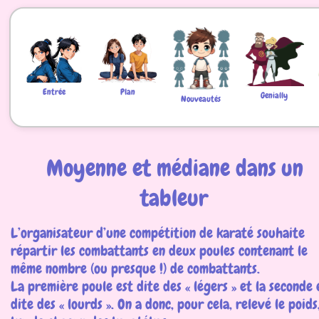
Entrée
Plan
Genially
Nouveautés
Moyenne et médiane dans un
tableur
L’organisateur d’une compétition de karaté souhaite
répartir les combattants en deux poules contenant le
même nombre (ou presque !) de combattants.
La première poule est dite des « légers » et la seconde 
dite des « lourds ». On a donc, pour cela, relevé le poids