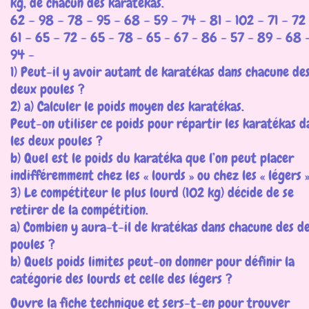
kg, de chacun des karatékas.
62 – 98 – 78 – 95 – 68 – 59 – 74 – 81 – 102 – 71 – 72
61 – 65 – 72 - 65 - 78 - 65 - 67 - 86 - 57 - 89 - 68 
94 -
1) Peut-il y avoir autant de karatékas dans chacune de
deux poules ?
2) a) Calculer le poids moyen des karatékas.
Peut-on utiliser ce poids pour répartir les karatékas d
les deux poules ?
b) Quel est le poids du karatéka que l’on peut placer
indifféremment chez les « lourds » ou chez les « légers 
3) Le compétiteur le plus lourd (102 kg) décide de se
retirer de la compétition.
a) Combien y aura-t-il de kratékas dans chacune des d
poules ?
b) Quels poids limites peut-on donner pour définir la
catégorie des lourds et celle des légers ?
Ouvre la fiche technique et sers-t-en pour trouver