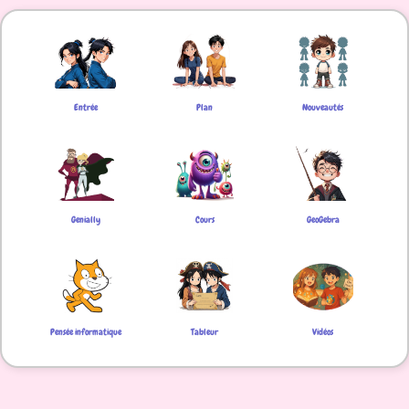
Entrée
Plan
Nouveautés
Genially
Cours
GeoGebra
Pensée informatique
Tableur
Vidéos