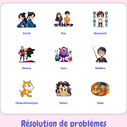
Entrée
Plan
Nouveautés
Genially
Cours
GeoGebra
Pensée informatique
Tableur
Vidéos
Résolution de problèmes