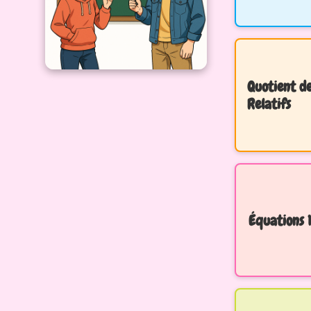
Quotient d
Relatifs
Équations 