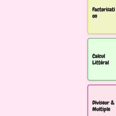
Factorisati
on
Calcul
Littéral
Diviseur &
Multiple